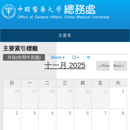
主選單
主要索引標籤
月份
(作用中頁籤)
Week
日
年
十一月 2025
« Prev
Next »
日
一
二
三
四
五
六
26
27
28
29
30
31
1
2
3
4
5
6
7
8