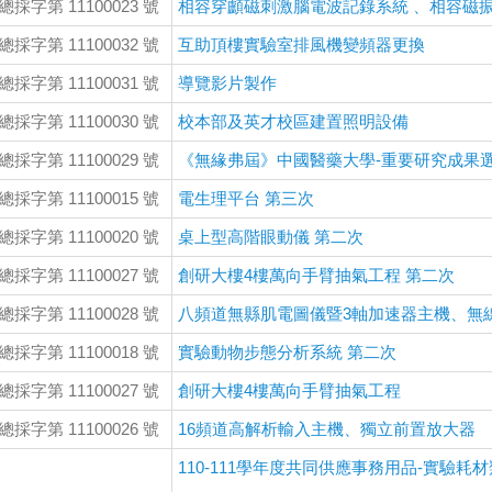
總採字第 11100023 號
相容穿顱磁刺激腦電波記錄系統 、相容磁
總採字第 11100032 號
互助頂樓實驗室排風機變頻器更換
總採字第 11100031 號
導覽影片製作
總採字第 11100030 號
校本部及英才校區建置照明設備
總採字第 11100029 號
《無緣弗屆》中國醫藥大學-重要研究成果
總採字第 11100015 號
電生理平台 第三次
總採字第 11100020 號
桌上型高階眼動儀 第二次
總採字第 11100027 號
創研大樓4樓萬向手臂抽氣工程 第二次
總採字第 11100028 號
八頻道無縣肌電圖儀暨3軸加速器主機、無
總採字第 11100018 號
實驗動物步態分析系統 第二次
總採字第 11100027 號
創研大樓4樓萬向手臂抽氣工程
總採字第 11100026 號
16頻道高解析輸入主機、獨立前置放大器
110-111學年度共同供應事務用品-實驗耗材