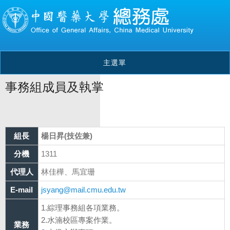
主選單
事務組成員及執掌
組長
楊日昇(技佐兼)
分機
1311
代理人
林佳樺、馬宜珊
E-mail
jsyang@mail.cmu.edu.tw
1.綜理事務組各項業務。
2.水湳校區專案作業。
業務