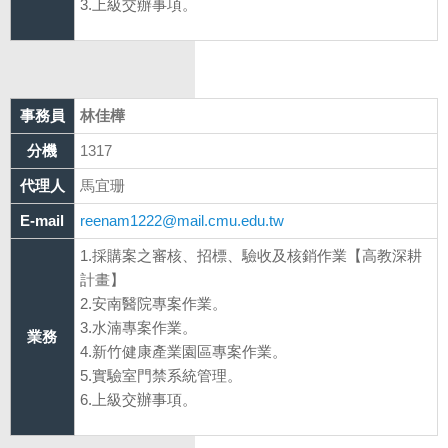
3.上級交辦事項。
事務員
林佳樺
分機
1317
代理人
馬宜珊
E-mail
reenam1222@mail.cmu.edu.tw
1.採購案之審核、招標、驗收及核銷作業【高教深耕
計畫】
2.安南醫院專案作業。
3.水湳專案作業。
業務
4.新竹健康產業園區專案作業。
5.實驗室門禁系統管理。
6.上級交辦事項。