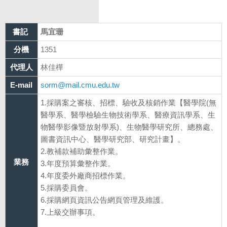
書記
馬宜珊
分機
1351
代理人
林佳樺
E-mail
sorm@mail.cmu.edu.tw
1.採購案之審核、招標、驗收及核銷作業【醫學院(無
醫學系、醫學檢驗生物技術學系、醫療資訊學系、生
物醫學影像暨放射學系)、生物醫學研究所、總務處、
圖書資訊中心、醫學研究部、研究計畫】。
2.教補款補助彙整作業。
業務
3.年度預算彙整作業。
4.年度委外廠商招標作業。
5.採購委員會。
6.採購網頁資訊公告網頁管理及維護。
7.上級交辦事項。