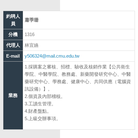
約聘人
蕭季珊
員
分機
1316
代理人
林宜嬿
E-mail
y506324@mail.cmu.edu.tw
1.採購案之審核、招標、驗收及核銷作業【公共衛生
學院、中醫學院、教務處、新藥開發研究中心、中醫
藥研究中心、學務處、健康中心、共同供應（電腦資
訊設備）】。
業務
2.個資及內部稽核。
3.工讀生管理。
4.財產盤點。
5.上級交辦事項。