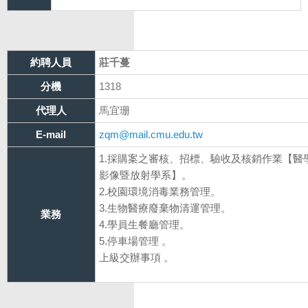
約聘人員
莊千蔓
分機
1318
代理人
馬宜珊
E-mail
zqm@mail.cmu.edu.tw
1.採購案之審核、招標、驗收及核銷作業【
影像暨放射學系】。
2.校園環境消毒業務管理。
3.生物醫療廢棄物清運管理。
業務
4.學員生餐廳管理。
5.停車場
上級交辦事項 。