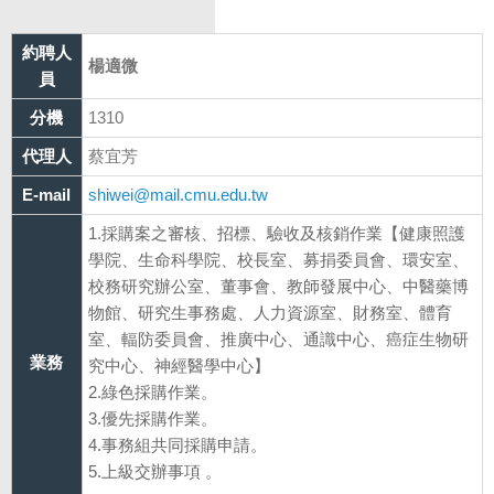
約聘人
楊適微
員
分機
1310
代理人
蔡宜芳
E-mail
shiwei@mail.cmu.edu.tw
1.採購案之審核、招標、驗收及核銷作業【健康照護
學院、生命科學院、校長室、募捐委員會、環安室、
校務研究辦公室、董事會、教師發展中心、中醫藥博
物館、研究生事務處、人力資源室、財務室、體育
室、輻防委員會、推廣中心、通識中心、癌症生物研
業務
究中心、神經醫學中心】
2.綠色採購作業。
3.優先採購作業。
4.事務組共同採購申請。
5.上級交辦事項 。