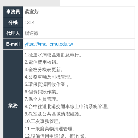
事務員
蔡宜芳
分機
1314
代理人
楊適微
E-mail
yftsai@mail.cmu.edu.tw
1.搬遷水湳校區規劃及執行。
2.電信費用核銷。
3.全校分機表更新。
4.公務車輛及司機管理。
5.環保資源回收作業 。
6.個資銷毀作業。
7.保全人員管理。
業務
8.台中往返北港交通車線上申請系統管理。
9.教室及公共區域清潔維護。
10.工友事務管理。
11.一般廢棄物清運管理。
12.設備借用申請(桌、椅)作業。