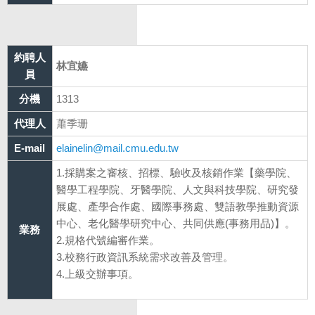
約聘人
林宜嬿
員
分機
1313
代理人
蕭季珊
E-mail
elainelin@mail.cmu.edu.tw
1.採購案之審核、招標、驗收及核銷作業【藥學院、
醫學工程學院、牙醫學院、人文與科技學院、研究發
展處、產學合作處、國際事務處、雙語教學推動資源
中心、老化醫學研究中心、共同供應(事務用品)】。
業務
2.規格代號編審作業。
3.校務行政資訊系統需求改善及管理。
4.上級交辦事項。